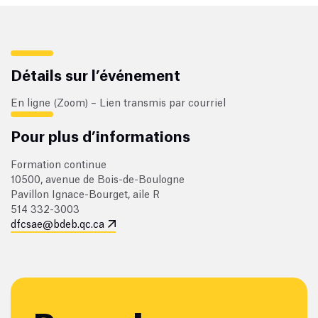
7
8
9
10
11
12
13
14
15
16
17
18
19
20
21
22
23
24
25
26
27
28
Détails sur l’événement
En ligne (Zoom) – Lien transmis par courriel
Mars
D
L
M
M
J
V
S
Pour plus d’informations
1
2
3
4
5
6
Formation continue
7
8
9
10
11
12
13
10500, avenue de Bois-de-Boulogne
14
15
16
17
18
19
20
Pavillon Ignace-Bourget, aile R
514 332-3003
21
22
23
24
25
26
27
dfcsae@bdeb.qc.ca
28
29
30
31
Avril
D
L
M
M
J
V
S