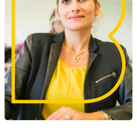
20
21
22
23
24
25
26
27
28
29
30
31
Janvier
D
L
M
M
J
V
S
1
2
3
4
5
6
7
8
9
10
11
12
13
14
15
16
17
18
19
20
21
22
23
24
25
26
27
28
29
30
31
Février
D
L
M
M
J
V
S
1
2
3
4
5
6