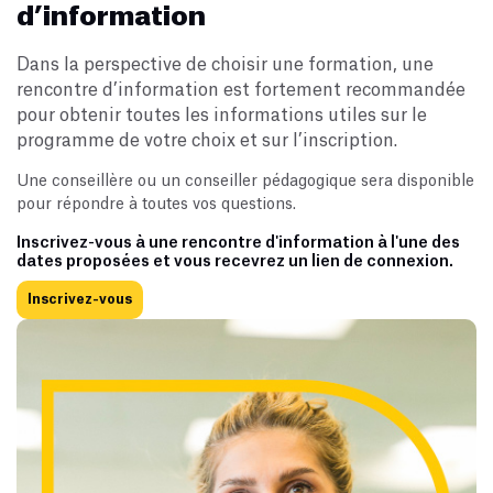
d’information
25
26
27
28
29
30
31
Omnivox
Dans la perspective de choisir une formation, une
Novembre
rencontre d’information est fortement recommandée
Plaintes
D
L
M
M
J
V
S
pour obtenir toutes les informations utiles sur le
programme de votre choix et sur l’inscription.
1
2
3
4
5
6
7
Événements
8
9
10
11
12
13
14
Une conseillère ou un conseiller pédagogique sera disponible
pour répondre à toutes vos questions.
15
16
17
18
19
20
21
Nouvelles
22
23
24
25
26
27
28
Inscrivez-vous à une rencontre d'information à l'une des
dates proposées et vous recevrez un lien de connexion.
29
30
Inscrivez-vous
Communauté
Décembre
D
L
M
M
J
V
S
Employeurs
1
2
3
4
5
6
7
8
9
10
11
12
Fondation
13
14
15
16
17
18
19